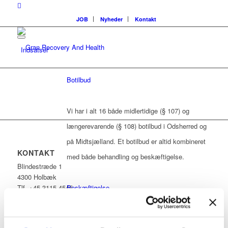
JOB
Nyheder
Kontakt
Indsatser
Botilbud
Vi har i alt 16 både midlertidige (§ 107) og
længerevarende (§ 108) botilbud i Odsherred og
på Midtsjælland. Et botilbud er altid kombineret
KONTAKT
med både behandling og beskæftigelse.
Blindestræde 1
4300 Holbæk
Beskæftigelse
Tlf. +45 3115 4545
kontakt@grh.dk
Vi arbejder for en meningsfuld hverdag og har en