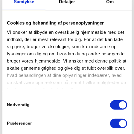
Samtykke
Detaljer
Om
bred vifte af sociale tilbud inden for beskyttet
beskæftigelse (SEL § 103) og aktivitets- og
DOKUMENTATION
samværstilbud (SEL § 104).
Cookies og behandling af personoplysninger
Vi ønsker at tilbyde en overskuelig hjemmeside med det
Tilsyn og tilfredshed
indhold, der er mest relevant for dig. For at det kan lade
Psykiatrisk behandling
Persondatapolitik
sig gøre, bruger vi teknologier, som kan indsamle op-
Cookiepolitik
lysninger om dig og om hvordan du og andre besøgende
På Danmarks første privatpsykiatriske hospital
bruger vores hjemmeside. Vi ønsker med denne politik at
Dataetisk politik
behandler vi børn, unge og voksne med alle
skabe gennemsigtighed og give dig et fuldt overblik over,
Code of Conduct
hvad behandlingen af dine oplysninger indebærer, hvad
slags psykiatriske udfordringer med ingen eller
Whistleblowerordning
du skal være opmærksom på, samt hvilke muligheder du
kort ventetid og meget stor patienttilfredshed.
har for at modsætte dig behandlingen.
Samtykkevalg
Kvindekrisecenter
BEHANDLING AF PERSONOPLYSNINGER VED
Nødvendig
BRUG AF COOKIES
OM OS
Vores brug af cookies kan medføre behandling af
Krisecenteret tilbyder akut støtte og midlertidigt
Præferencer
personoplysninger, og vi anbefaler derfor, at du også
ophold til kvinder i krise og deres børn. Vi er
læser vores privatlivspolitik, som beskriver vores