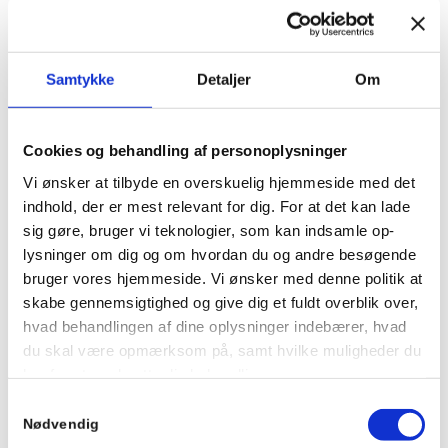
I vores Code of Conduct fastlægger vi de principper
og retningslinjer for ansvarlig og etisk adfærd, vi
Samtykke
Detaljer
Om
arbejder i fra i Gran Recovery and Health. Den gælder
for alle medarbejdere, ledere, leverandører og
samarbejdspartnere.
Cookies og behandling af personoplysninger
Vi ønsker at tilbyde en overskuelig hjemmeside med det
indhold, der er mest relevant for dig. For at det kan lade
Læs mere
sig gøre, bruger vi teknologier, som kan indsamle op-
lysninger om dig og om hvordan du og andre besøgende
Persondatapolitik
bruger vores hjemmeside. Vi ønsker med denne politik at
Vores kunders, patienters og beboeres privatliv
skabe gennemsigtighed og give dig et fuldt overblik over,
har stor betydning. Vi har selvfølgelig politikker
hvad behandlingen af dine oplysninger indebærer, hvad
du skal være opmærksom på, samt hvilke muligheder du
på området for alle typer indskrivninger og
har for at modsætte dig behandlingen.
kommunikation for alle vores virksomheder.
Samtykkevalg
BEHANDLING AF PERSONOPLYSNINGER VED
Nødvendig
BRUG AF COOKIES