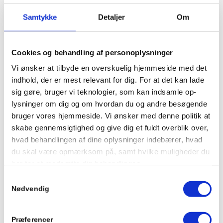
Samtykke
Detaljer
Om
Socialt ansvarlig virksomhed
Løvdalens beskæftigelse samarbejder med den
Cookies og behandling af personoplysninger
socialt ansvarlige virksomhed, Nygårdens
Gårdbutik, i Nykøbing Sjælland – en stor
Vi ønsker at tilbyde en overskuelig hjemmeside med det
gårdbutik med dyrehold og frugtplantage.
indhold, der er mest relevant for dig. For at det kan lade
sig gøre, bruger vi teknologier, som kan indsamle op-
lysninger om dig og om hvordan du og andre besøgende
Skovhus herberg og forsorgshjem
bruger vores hjemmeside. Vi ønsker med denne politik at
skabe gennemsigtighed og give dig et fuldt overblik over,
Herberget i Nr. Asmindrup tilbyder en
hvad behandlingen af dine oplysninger indebærer, hvad
helhedsorienteret indsats til mænd og kvinder på
du skal være opmærksom på, samt hvilke muligheder du
23-85 år. Her er der fokus på at støtte beboerne i
har for at modsætte dig behandlingen.
at finde vej ud af hjemløshed og ind i en egnet
Samtykkevalg
bolig.
BEHANDLING AF PERSONOPLYSNINGER VED
Nødvendig
BRUG AF COOKIES
Vores brug af cookies kan medføre behandling af
Præferencer