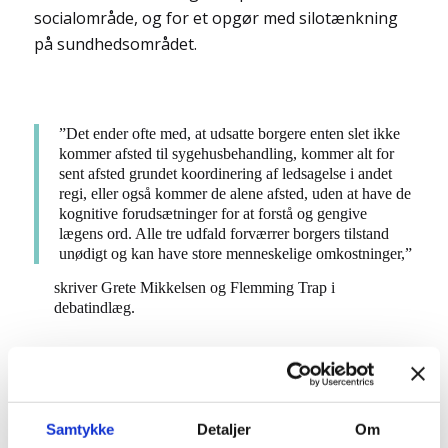
socialområde, og for et opgør med silotænkning
på sundhedsområdet.
”Det ender ofte med, at udsatte borgere enten slet ikke
kommer afsted til sygehusbehandling, kommer alt for
sent afsted grundet koordinering af ledsagelse i andet
regi, eller også kommer de alene afsted, uden at have de
kognitive forudsætninger for at forstå og gengive
lægens ord. Alle tre udfald forværrer borgers tilstand
unødigt og kan have store menneskelige omkostninger,”
skriver Grete Mikkelsen og Flemming Trap i
debatindlæg.
Gran Recovery and Health arbejder dagligt med at
støtte mennesker der lever med psykiatriske og
Samtykke
Detaljer
Om