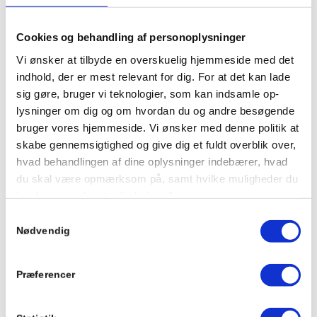
sociale problemstillinger, til et liv i tråd med deres
ønsker, håb og drømme. Ved at styrke
Cookies og behandling af personoplysninger
samarbejdet mellem sektorerne, kan vi sammen
skabe bedre vilkår for de mest udsatte borgere og
Vi ønsker at tilbyde en overskuelig hjemmeside med det
sikre indsatser der er mere inkluderende og
indhold, der er mest relevant for dig. For at det kan lade
bæredygtige.
sig gøre, bruger vi teknologier, som kan indsamle op-
lysninger om dig og om hvordan du og andre besøgende
bruger vores hjemmeside. Vi ønsker med denne politik at
skabe gennemsigtighed og give dig et fuldt overblik over,
hvad behandlingen af dine oplysninger indebærer, hvad
du skal være opmærksom på, samt hvilke muligheder du
har for at modsætte dig behandlingen.
LÆS HELE INDLÆGGET
Samtykkevalg
BEHANDLING AF PERSONOPLYSNINGER VED
Nødvendig
BRUG AF COOKIES
Vores brug af cookies kan medføre behandling af
Præferencer
personoplysninger, og vi anbefaler derfor, at du også
læser vores privatlivspolitik, som beskriver vores
Seneste nyheder
behandling af personoplysninger og dine rettigheder.