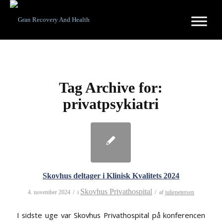
Tag Archive for:
privatpsykiatri
Skovhus deltager i Klinisk Kvalitets 2024
Skovhus Privathospital
/
/
4. november 2024
i
af
juliepetersen
I sidste uge var Skovhus Privathospital på konferencen