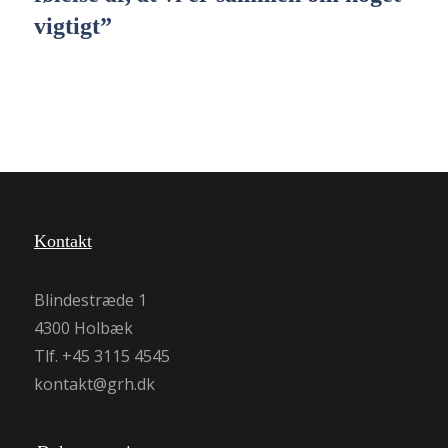
vigtigt”
Kontakt
Blindestræde 1
4300 Holbæk
Tlf. +45 3115 4545
kontakt@grh.dk