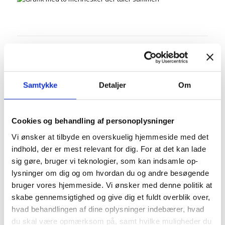
Mød visitationsteamet
Samtykke
Detaljer
Om
Sammen med Signe, består vores visitationsteam
af Eva Maria og Carsten. De indgår i dialog med
borger og borgers socialrådgiver i et team med
Cookies og behandling af personoplysninger
andet fagpersonale om hvilke rammer, der
Vi ønsker at tilbyde en overskuelig hjemmeside med det
matcher den enkeltes støttebehov under
indhold, der er mest relevant for dig. For at det kan lade
opholdet.
sig gøre, bruger vi teknologier, som kan indsamle op-
lysninger om dig og om hvordan du og andre besøgende
Kontakt dem begge på
kontakt@grh.dk
bruger vores hjemmeside. Vi ønsker med denne politik at
skabe gennemsigtighed og give dig et fuldt overblik over,
hvad behandlingen af dine oplysninger indebærer, hvad
du skal være opmærksom på, samt hvilke muligheder du