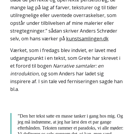
mange lag på lag af farver, teksturer og til tider
utilregnelige eller uventede overraskelser, som
opstår under tilblivelsen af mine malerier eller
stregtegninger.” sådan skriver Anders Schrøder
selv, om hans værker på
kunstsamlingen.dk
Værket, som i fredags blev indviet, er lavet med
udgangspunkt i en tekst, som Grete har skrevet i
et forord til bogen
Narrative samtaler: en
introduktion
, og som Anders har ladet sig
inspirere af. I sin tale ved ferniseringen sagde han
bl.a.
”Den her tekst satte en masse tanker i gang hos mig. Og
jeg må indrømme, at jeg har læst den et par gange
efterhånden. Teksten rammer et paradoks, vi alle møder:
Vi definerer os selv gennem det, vi kan, men sand