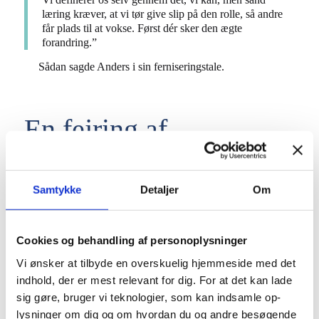
læring kræver, at vi tør give slip på den rolle, så andre
får plads til at vokse. Først dér sker den ægte
forandring.”
Sådan sagde Anders i sin ferniseringstale.
En fejring af
forskellighed og
fællesskab
Samtykke
Detaljer
Om
Anders beskrev også frisen som en undersøgelse
Cookies og behandling af personoplysninger
af forskellighed og fællesskab.
Vi ønsker at tilbyde en overskuelig hjemmeside med det
indhold, der er mest relevant for dig. For at det kan lade
sig gøre, bruger vi teknologier, som kan indsamle op-
lysninger om dig og om hvordan du og andre besøgende
”Fællesskab og er utroligt interessant for mig – både i