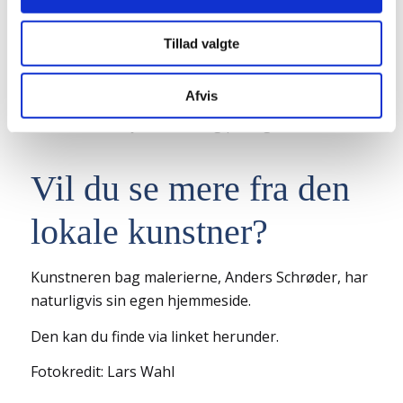
fællesskaber som vi skaber med hinanden. Vi
Du kan til enhver tid ændre eller trække dit samtykke
håber af den udsmykkede væg på hotellet,
Tillad valgte
tilbage i cookieoversigten.
fremover vil give mange forbipasserende lignende
oplevelser.
Afvis
Stor tak til alle jer der deltog på dagen!
Vil du se mere fra den
lokale kunstner?
Kunstneren bag malerierne, Anders Schrøder, har
naturligvis sin egen hjemmeside.
Den kan du finde via linket herunder.
Fotokredit: Lars Wahl