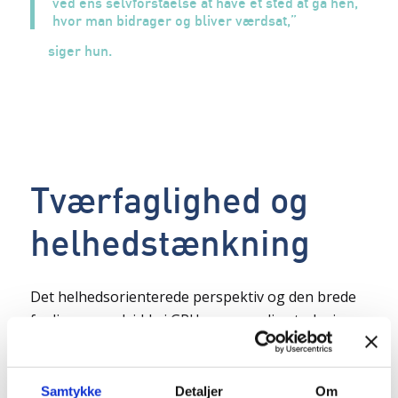
ved ens selvforståelse at have et sted at gå hen,
hvor man bidrager og bliver værdsat,”
siger hun.
Tværfaglighed og
helhedstænkning
Det helhedsorienterede perspektiv og den brede
faglige spændvidde i GRH er en særlig styrke i
Gran Recovery and Health, som Astrid Ravnsbæk
gerne ser udfoldet endnu mere fremover.
Samtykke
Detaljer
Om