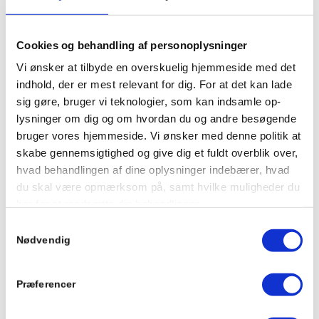
”Vi har stærke kompetencer inden for
specialpsykiatri og socialfaglighed. Jeg vil gerne
Cookies og behandling af personoplysninger
arbejde for, at vi bruger hinandens viden og
Vi ønsker at tilbyde en overskuelig hjemmeside med det
ressourcer endnu mere på tværs af GRH.
indhold, der er mest relevant for dig. For at det kan lade
Kompleksiteten i borgernes liv kalder på, at vi
sig gøre, bruger vi teknologier, som kan indsamle op-
tænker helhedsorienteret. Det gælder ikke kun i
lysninger om dig og om hvordan du og andre besøgende
bruger vores hjemmeside. Vi ønsker med denne politik at
det enkelte tilbud, men også i samarbejdet på
skabe gennemsigtighed og give dig et fuldt overblik over,
tværs. Vi skal bruge vores samlede viden bedre –
hvad behandlingen af dine oplysninger indebærer, hvad
så vi undgår silotænkning og i stedet spørger:
du skal være opmærksom på, samt hvilke muligheder du
Hvordan løser vi det her bedst sammen? Hvis vi
har for at modsætte dig behandlingen.
kun tænker i siloer, mister vi det, der gør os
Samtykkevalg
stærke,” siger Astrid, der har topledererfaring fra
BEHANDLING AF PERSONOPLYSNINGER VED
Nødvendig
både stat, kommune og den private
BRUG AF COOKIES
velfærdssektor.
Vores brug af cookies kan medføre behandling af
Præferencer
personoplysninger, og vi anbefaler derfor, at du også
læser vores privatlivspolitik, som beskriver vores