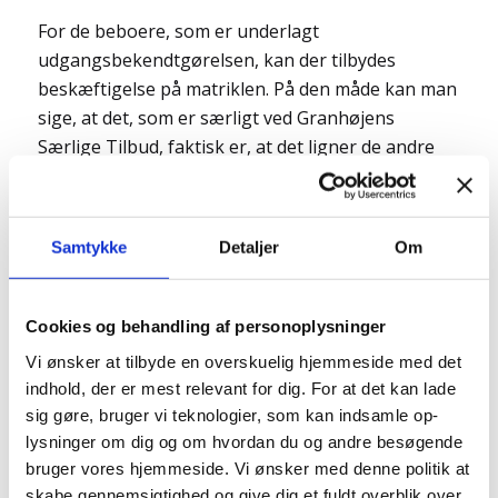
For de beboere, som er underlagt
udgangsbekendtgørelsen, kan der tilbydes
beskæftigelse på matriklen. På den måde kan man
sige, at det, som er særligt ved Granhøjens
Særlige Tilbud, faktisk er, at det ligner de andre
botilbud i Granhøjen, selvom nogle af beboerne er
juridisk begrænset i deres udgang.
Selvom en borger har en dom, arbejdes der
Samtykke
Detaljer
Om
selvfølgelig stadig målrettet med udvikling af håb
og drømme. Det er tilbudsteamet med til at sikre
Cookies og behandling af personoplysninger
fra hver deres faglige ståsted i teamet.
Bliv
Vi ønsker at tilbyde en overskuelig hjemmeside med det
klogere på hvordan, her
.
indhold, der er mest relevant for dig. For at det kan lade
sig gøre, bruger vi teknologier, som kan indsamle op-
lysninger om dig og om hvordan du og andre besøgende
bruger vores hjemmeside. Vi ønsker med denne politik at
Seneste nyheder
skabe gennemsigtighed og give dig et fuldt overblik over,